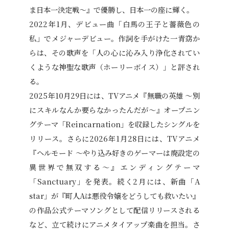
ま日本一決定戦～』で優勝し、日本一の座に輝く。
2022年1月、デビュー曲「白馬の王子と薔薇色の
私」でメジャーデビュー。作詞を手がけた一青窈か
らは、その歌声を「人の心に沁み入り浄化されてい
くような神聖な歌声（ホーリーボイス）」と評され
る。
2025年10月29日には、TVアニメ『無職の英雄 ～別
にスキルなんか要らなかったんだが～』オープニン
グテーマ「Reincarnation」を収録したシングルを
リリース。さらに2026年1月28日には、TVアニメ
『ヘルモード ～やり込み好きのゲーマーは廃設定の
異世界で無双する～』エンディングテーマ
「Sanctuary」を発表。続く2月には、新曲「A
star」が『町人Aは悪役令嬢をどうしても救いたい』
の作品公式テーマソングとして配信リリースされる
など、立て続けにアニメタイアップ楽曲を担当。さ