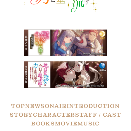
TOP
NEWS
ONAIR
INTRODUCTION
STORY
CHARACTER
STAFF / CAST
BOOKS
MOVIE
MUSIC